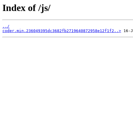
Index of /js/
../
coder.min.236049395dc3682fb2719640872958e12f1f2..>